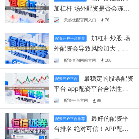
加杠杆 场外配资是否会冻结
资金？
天盛优配官网入口
76
加杠杆炒股 场
配资开户平台推荐
外配资会导致风险加大，谨
慎选择投资方式
配资查询网站官网
106
最稳定的股票配资
配资开户平台
平台 app配资平台合法性疑
问解析
配资平台官网
99
最好的配资平
配资开户平台推荐
台排名 绝对可信！APP配资
平台真的可靠吗？