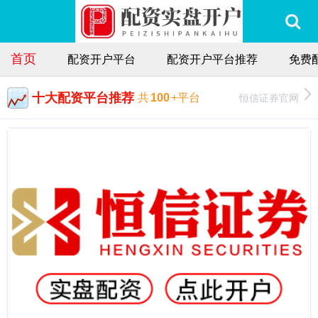
首页
配资开户平台
配资开户平台推荐
免费
十大配资平台推荐
恒信证券官网
共
100
+平台