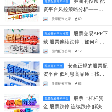
券商的投顾 配
免费配资开户平台
资平台风控策略分析——降
低交易风险，保障资金安全
股票配资之家
69
股票交易APP下
配资开户平台推荐
载 股票连续跌停，如何利用
配资化解风险？
国内配资公司
125
安全正规的股票配
配资开户平台
资平台 低利息高品质：找股
票配资选好合作公司
股票配资市场
63
股票上杠杆资
免费配资开户平台
金 股票跌停 连续跌停 解决方