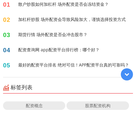
01
散户炒股如何加杠杆 场外配资是否会冻结资金？
02
加杠杆炒股 场外配资会导致风险加大，谨慎选择投资方式
03
期货行情 场外配资是否会冲击股市？
04
配资查询网 app配资平台排行榜：哪个好？
05
最好的配资平台排名 绝对可信！APP配资平台真的可靠吗？
标签列表
配资概念
股票配资机构
期货外盘配资平台
配资正规证券理财
杨方配资
炒股加杠杆吗